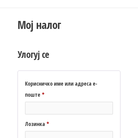
Мој налог
Улогуј се
Корисничко име или адреса е-
Обавезно
поште
*
Обавезно
Лозинка
*