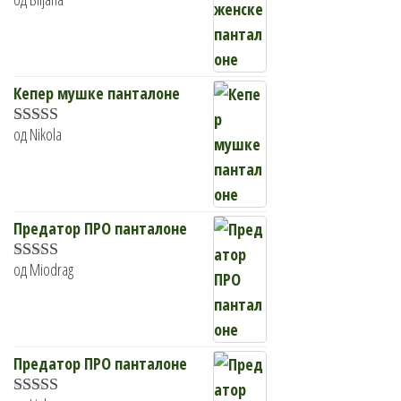
Оцењено са
5
од 5
Кепер мушке панталоне
од Nikola
Оцењено
са
4
од 5
Предатор ПРО панталоне
од Miodrag
Оцењено са
5
од 5
Предатор ПРО панталоне