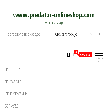
Скочи
на
www.predator-onlineshop.com
садржај
online prodaja
0
0,00 рсд
Изборн
ик
НАСЛОВНА
ПАНТАЛОНЕ
ЈАКНЕ/ПРСЛУЦИ
БЕРМУДЕ