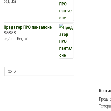
од Ljuba
Оцењено са
5
од 5
Предатор ПРО панталоне
од Zoran Begović
Оцењено са
5
од 5
КОРПА
Конта
Предато
Темери