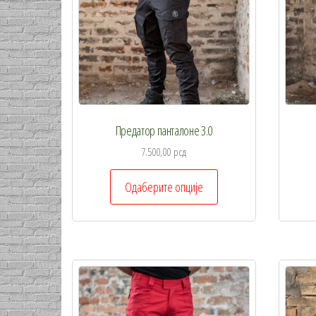
изабране
на
страници
производа.
Предатор панталоне 3.0
7.500,00
рсд
Овај
Одаберите опције
производ
има
више
варијанти.
Опције
могу
бити