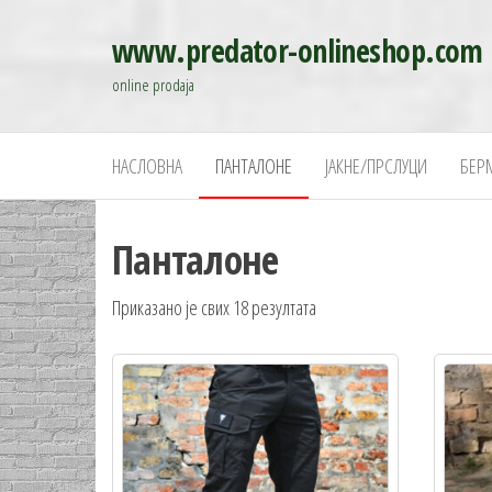
Скочи
www.predator-onlineshop.com
на
садржај
online prodaja
НАСЛОВНА
ПАНТАЛОНЕ
ЈАКНЕ/ПРСЛУЦИ
БЕР
Панталоне
Приказано је свих 18 резултата