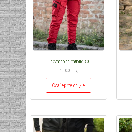
изабране
на
страници
производа.
Предатор панталоне 3.0
7.500,00
рсд
Овај
Одаберите опције
производ
има
више
варијанти.
Опције
могу