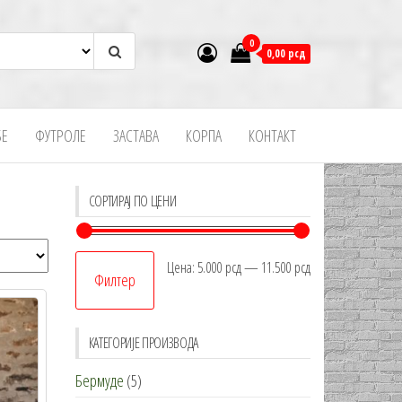
0
0,00 рсд
БЕ
ФУТРОЛЕ
ЗАСТАВА
КОРПА
КОНТАКТ
СОРТИРАЈ ПО ЦЕНИ
Минимална
Максимална
Цена:
5.000 рсд
—
11.500 рсд
Филтер
цена
цена
КАТЕГОРИЈЕ ПРОИЗВОДА
Бермуде
(5)