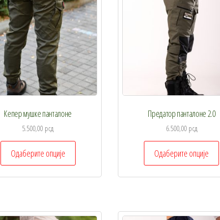
бити
изабране
на
страници
производа.
Кепер мушке панталоне
Предатор панталоне 2.0
5.500,00
рсд
6.500,00
рсд
Овај
Одаберите опције
Одаберите опције
производ
има
више
варијанти.
Опције