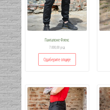
Панталоне Флекс
7.000,00
рсд
Овај
Одаберите опције
производ
има
више
варијанти.
Опције
могу
бити