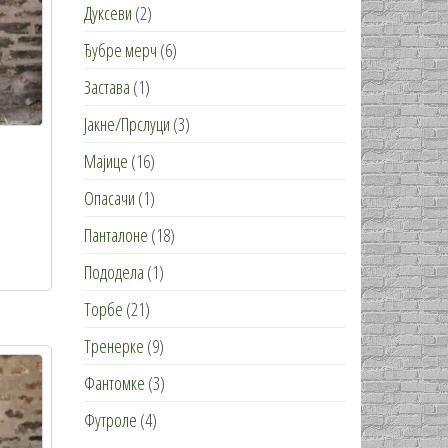
Дуксеви
(2)
Ђубре мерч
(6)
Застава
(1)
Јакне/Прслуци
(3)
Мајице
(16)
Опасачи
(1)
Овај
Панталоне
(18)
производ
Пододела
(1)
има
Торбе
(21)
више
варијанти.
Тренерке
(9)
Опције
Фантомке
(3)
могу
Футроле
(4)
бити