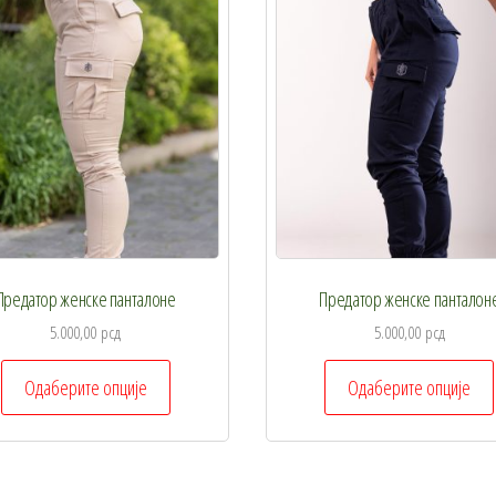
могу
бити
изабране
на
страници
производа.
Предатор женске панталоне
Предатор женске панталон
5.000,00
рсд
5.000,00
рсд
Овај
Одаберите опције
Одаберите опције
производ
има
више
варијанти.