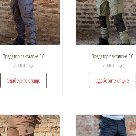
изабране
на
страници
производа.
Предатор панталоне 3.0
Предатор панталоне 3.0
7.500,00
рсд
7.500,00
рсд
Овај
Одаберите опције
Одаберите опције
производ
има
више
варијанти.
Опције
могу
бити