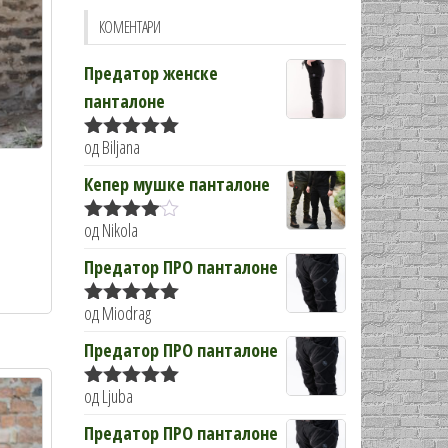
изабране
КОМЕНТАРИ
на
страници
Предатор женске
производа.
панталоне
од Biljana
Оцењено са
5
од 5
Кепер мушке панталоне
од Nikola
Оцењено
Овај
са
4
од
Предатор ПРО панталоне
5
производ
има
од Miodrag
Оцењено са
више
5
од 5
Предатор ПРО панталоне
варијанти.
Опције
од Ljuba
Оцењено са
могу
5
од 5
Предатор ПРО панталоне
бити