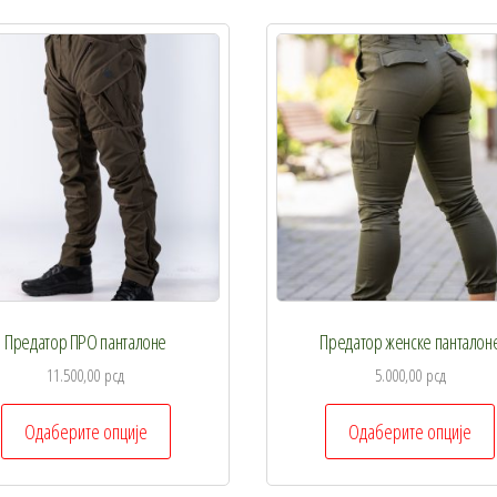
Опције
могу
бити
изабране
на
страници
производа.
Предатор ПРО панталоне
Предатор женске панталон
11.500,00
рсд
5.000,00
рсд
Овај
Одаберите опције
Одаберите опције
производ
има