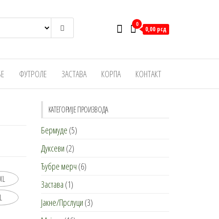
0
0,00 рсд
БЕ
ФУТРОЛЕ
ЗАСТАВА
КОРПА
КОНТАКТ
КАТЕГОРИЈЕ ПРОИЗВОДА
Бермуде
(5)
Дуксеви
(2)
Ђубре мерч
(6)
XL
Застава
(1)
L
Јакне/Прслуци
(3)