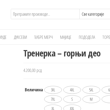
МУДЕ
ДУКСЕВИ
ЂУБРЕ МЕРЧ
МАЈИЦЕ
ПОДОДЕЛА
ТОР
Тренерка – горњи део
4.200,00
рсд
Величина
3XL
4XL
5XL
6
7XL
S
M
XL
XXL