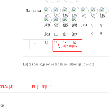
Заставa
Тренерка
-
+
Додај у корпу
-
горњи
део
Шифра производа:
горњи део зелена
Категорија:
Тренерке
количина
ОРМАЦИЈЕ
РЕЦЕНЗИЈЕ (0)
 XXL