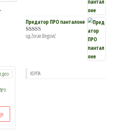
.
Предатор ПРО панталоне
од Zoran Begović
Оцењено са
5
од 5
КОРПА
део
Овај
је
производ
има
више