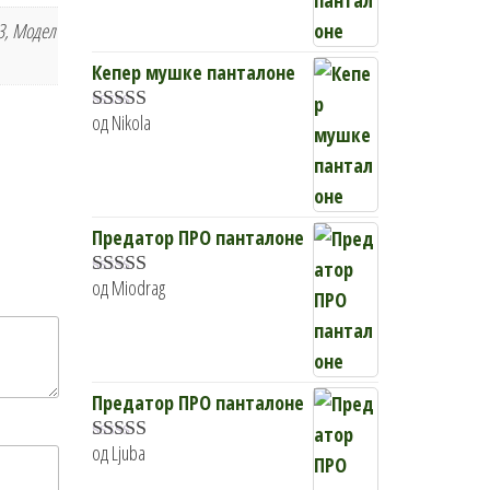
5
од 5
3, Модел
Кепер мушке панталоне
од Nikola
Оцењено
са
4
од 5
Предатор ПРО панталоне
од Miodrag
Оцењено са
5
од 5
Предатор ПРО панталоне
од Ljuba
Оцењено са
5
од 5