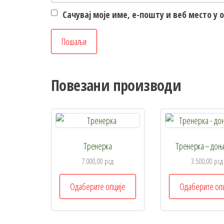
Сачувај моје име, е-пошту и веб место у
Повезани производи
Тренерка
Тренерка – доњ
7.000,00
рсд
3.500,00
рсд
Овај
Одаберите опције
Одаберите оп
производ
има
више