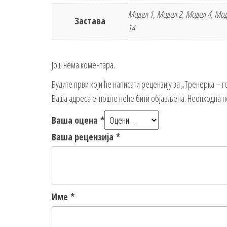
Модел 1, Модел 2, Модел 4, Мод
Заставa
14
Још нема коментара.
Будите први који ће написати рецензију за „Тренерка – 
Ваша адреса е-поште неће бити објављена.
Неопходна п
Ваша оцена
*
Ваша рецензија
*
Име
*