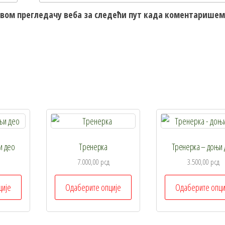
 овом прегледачу веба за следећи пут када коментаришем
и део
Тренерка
Тренерка – доњи 
7.000,00
рсд
3.500,00
рсд
Овај
Овај
ције
Одаберите опције
Одаберите опци
производ
производ
има
има
више
више