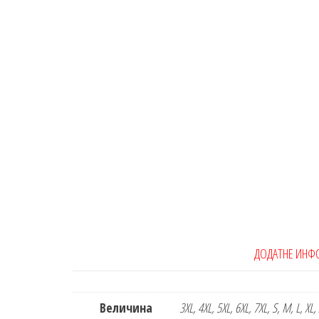
ДОДАТНЕ ИНФ
Величина
3XL, 4XL, 5XL, 6XL, 7XL, S, M, L, XL,