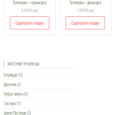
Тренерка – горњи део
Тренерка – доњи део
бити
бити
изабране
изабр
4.200,00
рсд
3.500,00
рсд
на
на
Овај
Овај
Одаберите опције
Одаберите опције
страници
стран
производ
произ
производа.
произ
има
има
више
више
варијанти.
варија
Опције
Опциј
могу
могу
КАТЕГОРИЈЕ ПРОИЗВОДА
бити
бити
Бермуде
(5)
изабране
изабр
на
на
Дуксеви
(2)
страници
стран
Ђубре мерч
(6)
производа.
произ
Застава
(1)
Јакне/Прслуци
(3)