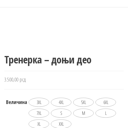
Тренерка – доњи део
3.500,00
рсд
Величина
3XL
4XL
5XL
6XL
7XL
S
M
L
XL
XXL