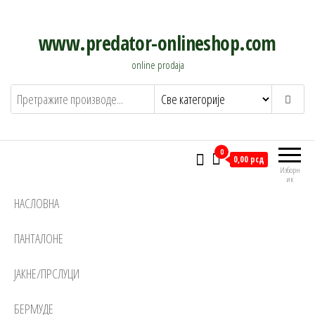
Скочи
на
www.predator-onlineshop.com
садржај
online prodaja
0
0,00 рсд
Изборн
ик
НАСЛОВНА
ПАНТАЛОНЕ
ЈАКНЕ/ПРСЛУЦИ
БЕРМУДЕ