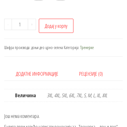
Тренерка
-
+
Додај у корпу
-
доњи
део
Шифра производа:
доњи део црно-зелена
Категорија:
Тренерке
количина
ДОДАТНЕ ИНФОРМАЦИЈЕ
РЕЦЕНЗИЈЕ (0)
Величина
3XL, 4XL, 5XL, 6XL, 7XL, S, M, L, XL, XXL
Још нема коментара.
Будите први који ће написати рецензију за „Тренерка – доњи део“