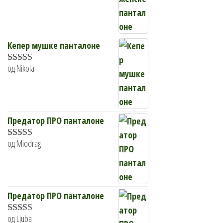
5
од 5
Кепер мушке панталоне
од Nikola
Оцењено
са
4
од 5
Предатор ПРО панталоне
од Miodrag
Оцењено са
5
од 5
Предатор ПРО панталоне
од Ljuba
Оцењено са