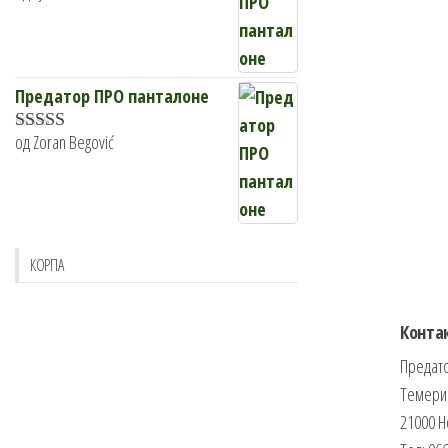
5
од 5
Предатор ПРО панталоне
од Zoran Begović
Оцењено са
5
од 5
КОРПА
Конта
Предато
Темери
21000 Н