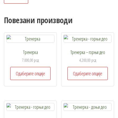
Повезани производи
Тренерка
Тренерка – горњи део
7.000,00
рсд
4.200,00
рсд
Овај
Овај
Одаберите опције
Одаберите опције
производ
произ
има
има
више
више
варијанти.
варија
Опције
Опциј
могу
могу