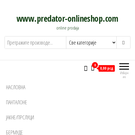
Скочи
на
www.predator-onlineshop.com
садржај
online prodaja
0
0,00 рсд
Изборн
ик
НАСЛОВНА
ПАНТАЛОНЕ
ЈАКНЕ/ПРСЛУЦИ
БЕРМУДЕ