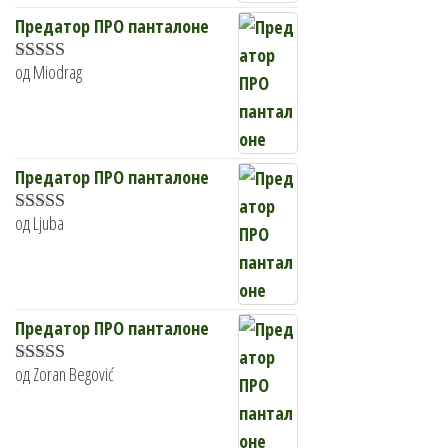
Предатор ПРО панталоне
од Miodrag
Оцењено са
5
од 5
Предатор ПРО панталоне
од Ljuba
Оцењено са
5
од 5
Предатор ПРО панталоне
од Zoran Begović
Оцењено са
5
од 5