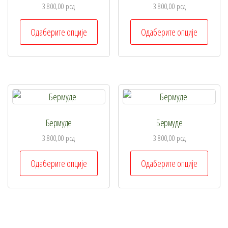
3.800,00
рсд
3.800,00
рсд
Овај
Овај
Одаберите опције
Одаберите опције
производ
произ
има
има
више
више
варијанти.
варија
Опције
Опциј
могу
могу
Бермуде
Бермуде
бити
бити
изабране
изабр
3.800,00
рсд
3.800,00
рсд
на
на
Овај
Овај
Одаберите опције
Одаберите опције
страници
стран
производ
произ
производа.
произ
има
има
више
више
варијанти.
варија
Опције
Опциј