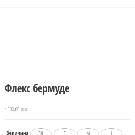
Флекс бермуде
4.500,00
рсд
Величина
3XL
S
M
L