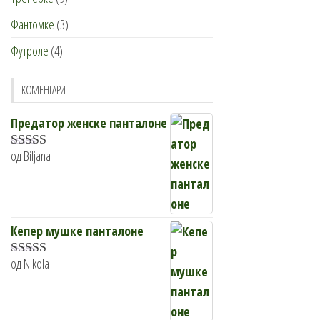
Фантомке
(3)
Футроле
(4)
КОМЕНТАРИ
Предатор женске панталоне
од Biljana
Оцењено са
5
од 5
Кепер мушке панталоне
од Nikola
Оцењено
са
4
од 5