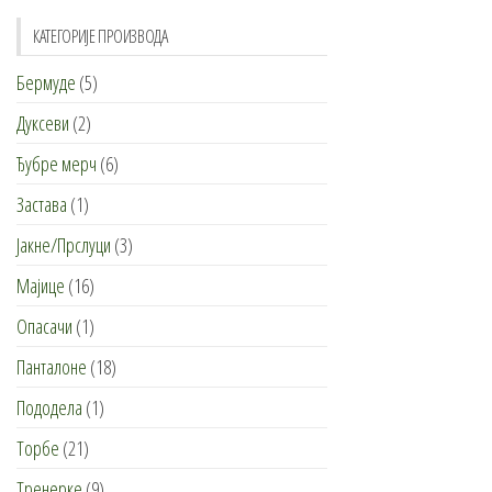
могу
могу
КАТЕГОРИЈЕ ПРОИЗВОДА
бити
бити
Бермуде
(5)
изабране
изабр
на
на
Дуксеви
(2)
страници
стран
Ђубре мерч
(6)
производа.
произ
Застава
(1)
Јакне/Прслуци
(3)
Мајице
(16)
Опасачи
(1)
Панталоне
(18)
Пододела
(1)
Торбе
(21)
Тренерке
(9)