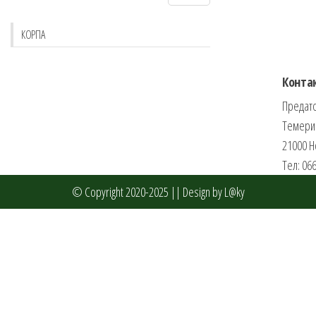
КОРПА
Конта
Предато
Темери
21000 Н
Тел: 06
© Copyright 2020-2025 ||
Design by L@ky