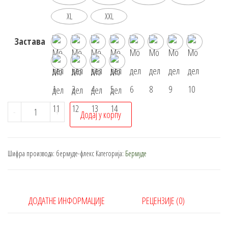
XL
XXL
Заставa
Флекс
-
+
Додај у корпу
бермуде
количина
Шифра производа:
бермуде-флекс
Категорија:
Бермуде
ДОДАТНЕ ИНФОРМАЦИЈЕ
РЕЦЕНЗИЈЕ (0)