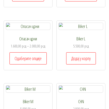
Опасач црни
Biker L
1.600,00
рсд
–
2.000,00
рсд
5.500,00
рсд
Овај
Одаберите опције
Додај у корпу
производ
има
више
варијанти.
Опције
могу
Biker M
CHN
бити
изабране
5.000,00
рсд
2.800,00
рсд