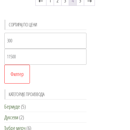
←
1
2
3
4
5
→
СОРТИРАЈ ПО ЦЕНИ
Минимална
цена
Максимална
цена
Филтер
КАТЕГОРИЈЕ ПРОИЗВОДА
Бермуде
(5)
Дуксеви
(2)
Ђубре мерч
(6)