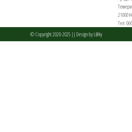
Темери
21000 Н
Тел: 06
© Copyright 2020-2025 ||
Design by L@ky