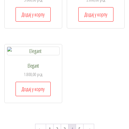
на
Додај у корпу
Додај у корпу
страници
производа.
Elegant
1.800,00
рсд
Додај у корпу