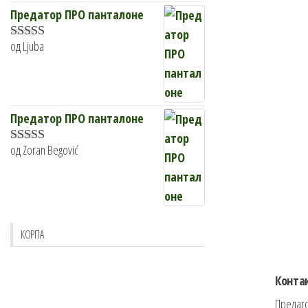
Предатор ПРО панталоне
од Ljuba
Оцењено са
5
од 5
Предатор ПРО панталоне
од Zoran Begović
Оцењено са
5
од 5
КОРПА
Конта
Предато