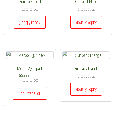
Gun pack Cop 1
Gun pack F Line
бити
изабране
5.000,00
рсд
6.500,00
рсд
на
Додај у корпу
Додај у корпу
страници
производа.
Метро 2 gun pack
Gun pack Triangle
5.000,00
рсд
4.500,00
рсд
Оцењено са
5.00
Додај у корпу
од 5
Прочитајте још