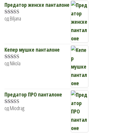
Предатор женске панталоне
од Biljana
Оцењено са
5
од 5
Кепер мушке панталоне
од Nikola
Оцењено
са
4
од 5
Предатор ПРО панталоне
од Miodrag
Оцењено са
5
од 5