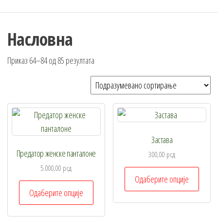
Насловна
Приказ 64–84 од 85 резултата
Застава
Предатор женске панталоне
300,00
рсд
5.000,00
рсд
Овај
Одаберите опције
Овај
произ
Одаберите опције
производ
има
има
више