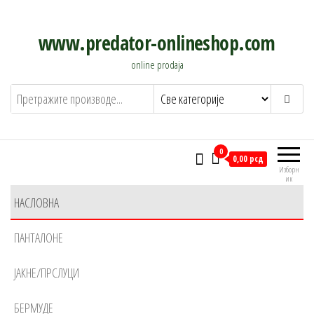
Скочи
на
www.predator-onlineshop.com
садржај
online prodaja
0
0,00 рсд
Изборн
ик
НАСЛОВНА
ПАНТАЛОНЕ
ЈАКНЕ/ПРСЛУЦИ
БЕРМУДЕ