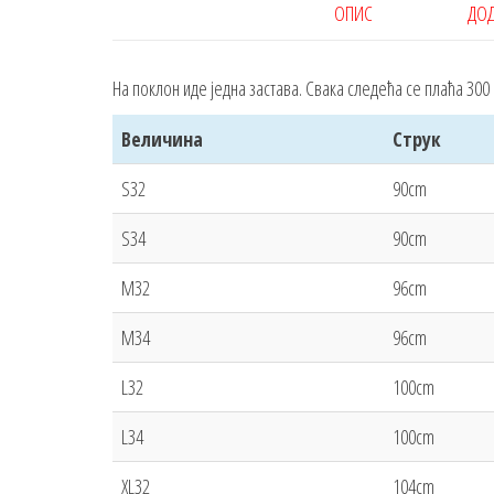
ОПИС
ДОД
На поклон иде једна застава. Свака следећа се плаћа 300 
Величина
Струк
S32
90cm
S34
90cm
M32
96cm
M34
96cm
L32
100cm
L34
100cm
XL32
104cm