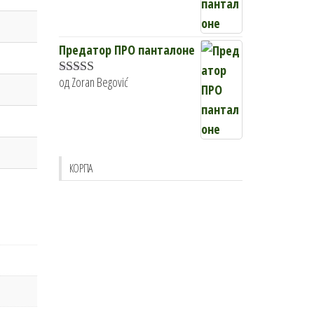
Предатор ПРО панталоне
од Zoran Begović
Оцењено са
5
од 5
КОРПА