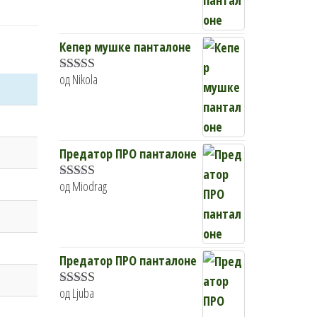
5
од 5
Кепер мушке панталоне
од Nikola
Оцењено
са
4
од 5
Предатор ПРО панталоне
од Miodrag
Оцењено са
5
од 5
Предатор ПРО панталоне
од Ljuba
Оцењено са
5
од 5