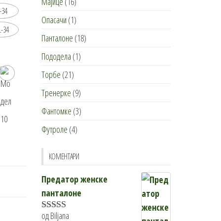
Мајице
(16)
-34
Опасачи
(1)
L-34
Панталоне
(18)
Пододела
(1)
Торбе
(21)
Тренерке
(9)
Фантомке
(3)
Футроле
(4)
КОМЕНТАРИ
Предатор женске
панталоне
од Biljana
Оцењено са