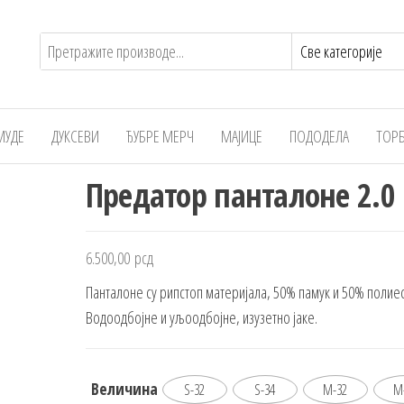
МУДЕ
ДУКСЕВИ
ЂУБРЕ МЕРЧ
МАЈИЦЕ
ПОДОДЕЛА
ТОР
Предатор панталоне 2.0
6.500,00
рсд
Панталоне су рипстоп материјала, 50% памук и 50% полие
Водоодбојне и уљоодбојне, изузетно јаке.
Величина
S-32
S-34
M-32
M