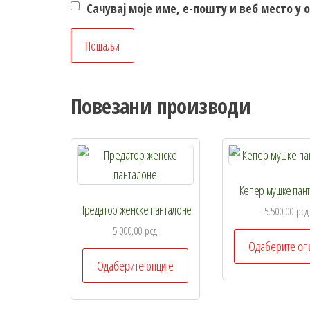
Сачувај моје име, е-пошту и веб место у
Повезани производи
Кепер мушке пан
Предатор женске панталоне
5.500,00
рсд
5.000,00
рсд
Одаберите оп
Овај
Одаберите опције
производ
има