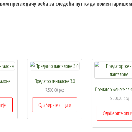
 овом прегледачу веба за следећи пут када коментаришем
талоне
Предатор панталоне 3.0
Предатор женске пан
7.500,00
рсд
5.000,00
рсд
Овај
Овај
ције
Одаберите опције
производ
производ
Одаберите опци
има
има
више
више