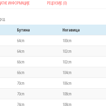
АТНЕ ИНФОРМАЦИЈЕ
РЕЦЕНЗИЈЕ (0)
рсд.
Бутина
Ногавица
64cm
100cm
64cm
102cm
66cm
102cm
66cm
104cm
70cm
106cm
70cm
108cm
74cm
108cm