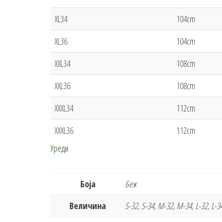
XL34
104cm
XL36
104cm
XXL34
108cm
XXL36
108cm
XXXL34
112cm
XXXL36
112cm
Уреди
Боја
Беж
Величина
S-32, S-34, M-32, M-34, L-32, L-34